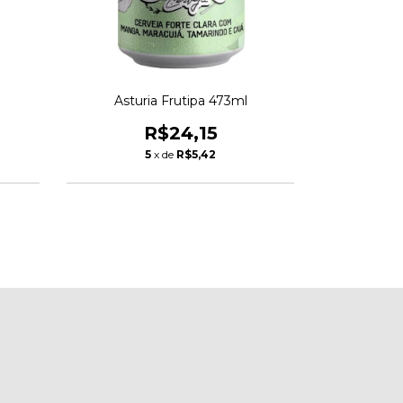
Asturia Frutipa 473ml
Asturia Ext
R$24,15
5
x de
R$5,42