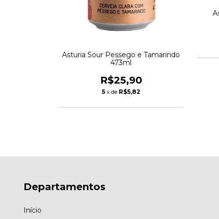
A
e Ale 473ml
Asturia Sour Pessego e Tamarindo
473ml
5
R$25,90
8
5
x de
R$5,82
Departamentos
Início