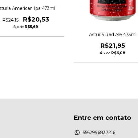
sturia American Ipa 473ml
R$20,53
R$24,15
4
x de
R$5,69
Asturia Red Ale 473ml
R$21,95
4
x de
R$6,08
Entre em contato
5562996837216