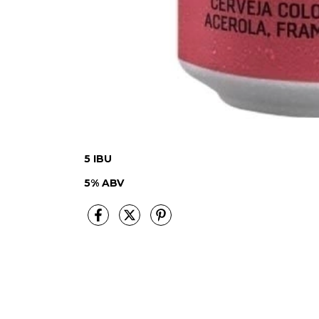
5 IBU
5% ABV