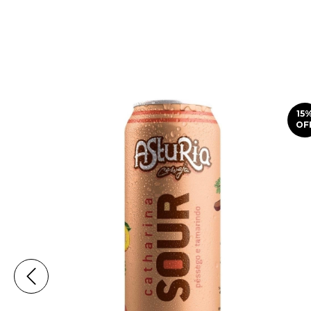
15
OF