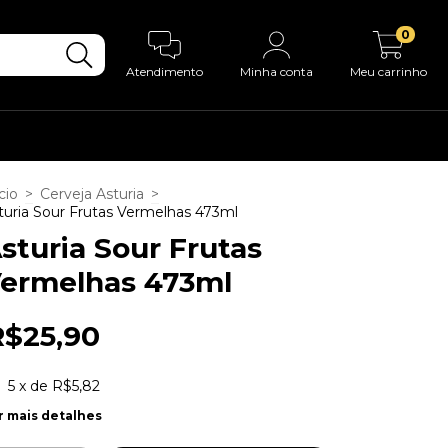
0
Atendimento
Minha conta
Meu carrinho
cio
>
Cerveja Asturia
>
turia Sour Frutas Vermelhas 473ml
sturia Sour Frutas
ermelhas 473ml
R$25,90
5
x de
R$5,82
r mais detalhes